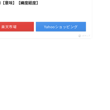
イビー M【意味】【緯度経度】
楽天市場
Yahooショッピング
ポチップ