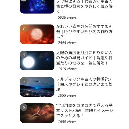
プで整理する｜代表的な宇宙人
像と噂の背景をやさしく読み解
く！
5028 views
かわいい惑星の名前おすすめ9
選｜呼びやすい呼び名の作り方
は？
2848 views
太陽の角度を月別に知りたい人
のための早見ガイド｜洗濯や日
当たりの悩みを一気に解消！
1915 views
ノルディック宇宙人の特徴7つ
｜由来やグレイとの違いまで整
理
1855 views
宇宙用語をカタカナで覚える基
本リスト30選｜意味とイメージ
でスッと入る！
1680 views