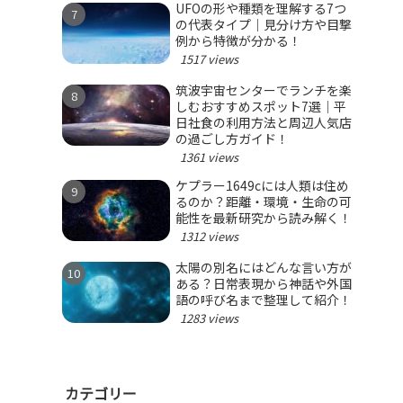
UFOの形や種類を理解する7つ
の代表タイプ｜見分け方や目撃
例から特徴が分かる！
1517 views
筑波宇宙センターでランチを楽
しむおすすめスポット7選｜平
日社食の利用方法と周辺人気店
の過ごし方ガイド！
1361 views
ケプラー1649cには人類は住め
るのか？距離・環境・生命の可
能性を最新研究から読み解く！
1312 views
太陽の別名にはどんな言い方が
ある？日常表現から神話や外国
語の呼び名まで整理して紹介！
1283 views
カテゴリー