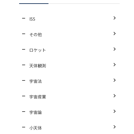
ISS
その他
ロケット
天体観測
宇宙法
宇宙産業
宇宙論
小天体