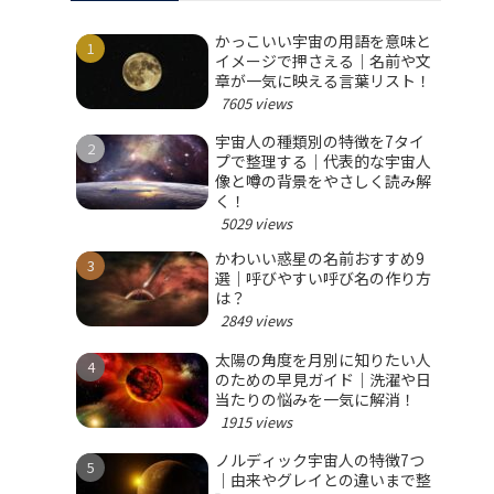
かっこいい宇宙の用語を意味と
イメージで押さえる｜名前や文
章が一気に映える言葉リスト！
7605 views
宇宙人の種類別の特徴を7タイ
プで整理する｜代表的な宇宙人
像と噂の背景をやさしく読み解
く！
5029 views
かわいい惑星の名前おすすめ9
選｜呼びやすい呼び名の作り方
は？
2849 views
太陽の角度を月別に知りたい人
のための早見ガイド｜洗濯や日
当たりの悩みを一気に解消！
1915 views
ノルディック宇宙人の特徴7つ
｜由来やグレイとの違いまで整