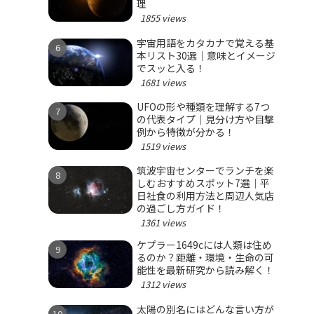
理
1855 views
宇宙用語をカタカナで覚える基
本リスト30選｜意味とイメージ
でスッと入る！
1681 views
UFOの形や種類を理解する7つ
の代表タイプ｜見分け方や目撃
例から特徴が分かる！
1519 views
筑波宇宙センターでランチを楽
しむおすすめスポット7選｜平
日社食の利用方法と周辺人気店
の過ごし方ガイド！
1361 views
ケプラー1649cには人類は住め
るのか？距離・環境・生命の可
能性を最新研究から読み解く！
1312 views
太陽の別名にはどんな言い方が