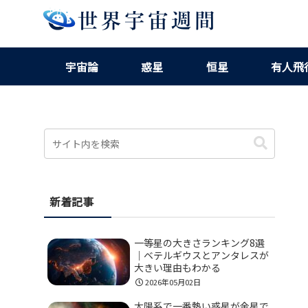
宇宙論
惑星
恒星
有人飛
新着記事
一等星の大きさランキング8選
｜ベテルギウスとアンタレスが
大きい理由もわかる
2026年05月02日
太陽系で一番熱い惑星が金星で