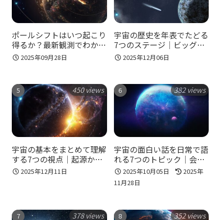
ポールシフトはいつ起こり
宇宙の歴史を年表でたどる
得るか？最新観測でわかる
7つのステージ｜ビッグバ
衛星・送電網への影響と備
ンから生命の誕生まで一気
2025年09月28日
2025年12月06日
え
に理解！
450 views
382 views
宇宙の基本をまとめて理解
宇宙の面白い話を日常で語
する7つの視点｜起源から
れる7つのトピック｜会話
未来まで一気にイメージし
のネタとロマンが同時に広
2025年12月11日
2025年10月05日
2025年
よう！
がる！
11月28日
378 views
352 views