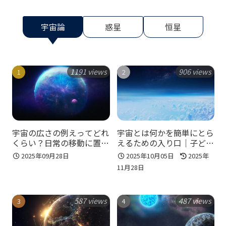
宇宙論
惑星
恒星
1191 views
906 views
宇宙の広さの例えってどれ
宇宙とは何かを簡単にとら
くらい？日常の移動に置き
えるための入り口｜子ども
換えて直感的に理解
にも説明できる宇宙の見方
2025年09月28日
2025年10月05日
2025年
をやさしく整理！
11月28日
587 views
487 views