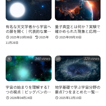
有名な天文学者から宇宙へ
量子真空とは何か？実験で
の扉を開く｜代表的な業績
確かめられた現象と応用の
と日本人・女性研究者も知
可能性
2025年10月06日
2025年
2025年09月30日
る！
11月28日
348 views
329 views
宇宙の始まりを理解する7
地学基礎で学ぶ宇宙分野の
つの視点｜ビッグバンの前
要点7つをまとめた一覧｜
後から観測の限界まで整理
頻出ポイントと覚え方のコ
2026年04月24日
2025年12月10日
する！
ツを整理！