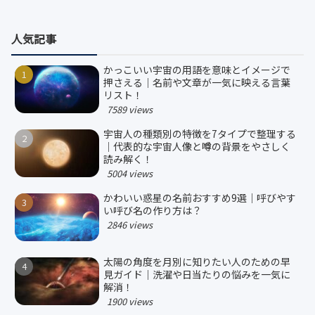
人気記事
かっこいい宇宙の用語を意味とイメージで
押さえる｜名前や文章が一気に映える言葉
リスト！
7589 views
宇宙人の種類別の特徴を7タイプで整理する
｜代表的な宇宙人像と噂の背景をやさしく
読み解く！
5004 views
かわいい惑星の名前おすすめ9選｜呼びやす
い呼び名の作り方は？
2846 views
太陽の角度を月別に知りたい人のための早
見ガイド｜洗濯や日当たりの悩みを一気に
解消！
1900 views