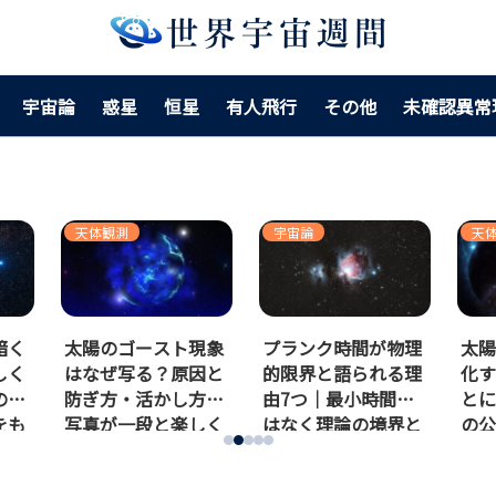
宇宙論
惑星
恒星
有人飛行
その他
未確認異常
宇宙論
天体観測
そ
現象
プランク時間が物理
太陽の南中高度が変
隆
因と
的限界と語られる理
化する理由を季節ご
と
方で
由7つ｜最小時間で
とに整理する｜地球
る
しく
はなく理論の境界と
の公転と自転軸から
で
して理解する
しくみを読み解く！