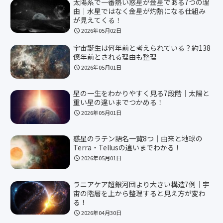
太陽系で一番熱い惑星が金星である7つの理
由｜水星ではなく金星が灼熱になる仕組み
が見えてくる！
2026年05月02日
宇宙誕生は何年前と考えられている？約138
億年前とされる理由も整理
2026年05月01日
星の一生をわかりやすく見る7段階｜太陽と
重い星の違いまでつかめる！
2026年05月01日
惑星のラテン語名一覧8つ｜由来と地球の
Terra・Tellusの違いまでわかる！
2026年05月01日
ラニアケア超銀河団より大きい構造7例｜宇
宙の階層を上から整理すると見え方が変わ
る！
2026年04月30日