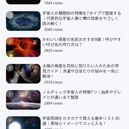
7644 views
宇宙人の種類別の特徴を7タイプで整理する
｜代表的な宇宙人像と噂の背景をやさしく
読み解く！
5086 views
かわいい惑星の名前おすすめ9選｜呼びやす
い呼び名の作り方は？
2855 views
太陽の角度を月別に知りたい人のための早
見ガイド｜洗濯や日当たりの悩みを一気に
解消！
1934 views
ノルディック宇宙人の特徴7つ｜由来やグレ
イとの違いまで整理
1864 views
宇宙用語をカタカナで覚える基本リスト30
選｜意味とイメージでスッと入る！