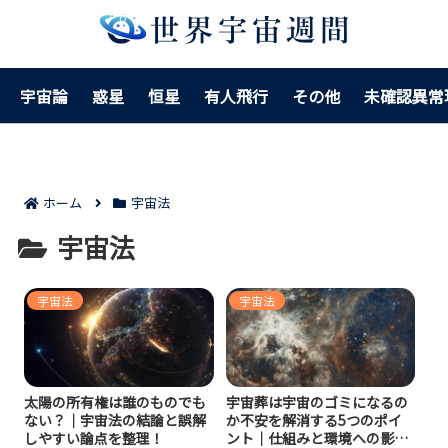
宇宙論
惑星
恒星
有人飛行
その他
未確認異常
ホーム
宇宙法
宇宙法
宇宙法
宇宙法
太陽の所有権は誰のものでも
宇宙葬は宇宙のゴミになるの
ない？｜宇宙法の結論と誤解
か不安を解消する5つのポイ
しやすい論点を整理！
ント｜仕組みと環境への影響