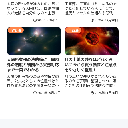
を正しく理解して選ぶ！
太陽の所有権が誰のものか気に
宇宙葬が宇宙のゴミになるので
なっている人向けに、国家や個
はと心配している人に向けて、
人が太陽を自分のものと主張で
遺灰カプセルの仕組みや低軌道
きるのかを整理しました。宇宙
の使い方、大気圏再突入で燃え
2026年03月30日
2025年12月20日
法の基本的な考え方、売買証明
尽きる設計など環境配慮のポイ
書の扱い、太陽光の利用との違
ントをやさしく整理し、ロケッ
宇宙法
宇宙法
い、月や小惑星の資源との違い
ト打ち上げの影響や他の自然葬
まで分かりやすく確認できま
との違い、サービス選びで確認
す。太陽そのものの所有と、宇
しておきたいデブリ対策や保証
宙資源を採取した後の権利を分
内容、家族との価値観のすり合
けて理解したい人に役立つ内容
わせ方まで一連の流れを具体的
です。
に解説することで、宇宙葬を安
心して検討できるようになるこ
太陽所有権の法的論点｜国内
月の土地の残りはどれくら
とを目指した内容です。
外の制度と判例から実務対応
い？今から買う価値と注意点
まで一目でわかる
をやさしく整理！
太陽の所有権の帰属や物権の範
月の土地の残りがどれくらいあ
囲、公共財としての位置づけと
るのかを丁寧に整理しつつ、販
自然資源法との関係を平易に解
売会社の仕組みや法的な位置づ
説。国内の民法・行政・環境・
け、価格の目安や購入方法、サ
2025年09月28日
2025年11月28日
電力規制の適用例、スペインや
プライズギフトとしての活用ア
米国の事例、判例、証拠収集や
イデアまで網羅的に紹介しま
登録・訴訟対応など実務的手続
す。ロマンと現実のバランスを
と利害調整のポイントまで網羅
理解したうえで、月の土地を賢
し、今後の国際的議論と注目点
く楽しみたい人に向けた一記事
も示す。権利主張の場で有利に
です。
なる立証戦略や行政申請の注意
点、国際協調の課題も分かりや