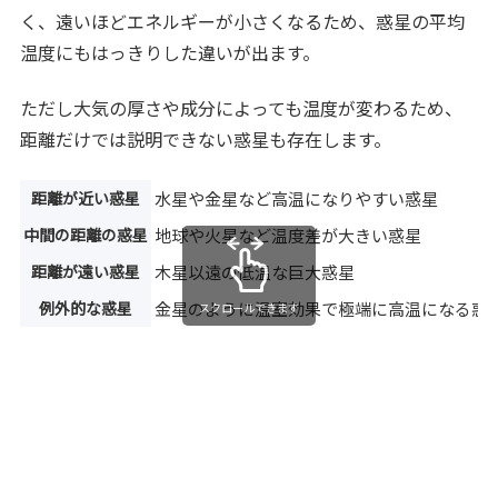
く、遠いほどエネルギーが小さくなるため、惑星の平均
温度にもはっきりした違いが出ます。
ただし大気の厚さや成分によっても温度が変わるため、
距離だけでは説明できない惑星も存在します。
距離が近い惑星
水星や金星など高温になりやすい惑星
中間の距離の惑星
地球や火星など温度差が大きい惑星
距離が遠い惑星
木星以遠の低温な巨大惑星
例外的な惑星
金星のように温室効果で極端に高温になる惑
スクロールできます