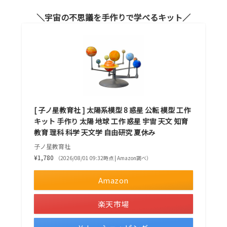
宇宙の不思議を手作りで学べるキット
[ 子ノ星教育社 ] 太陽系模型 8 惑星 公転 模型 工作
キット 手作り 太陽 地球 工作 惑星 宇宙 天文 知育
教育 理科 科学 天文学 自由研究 夏休み
子ノ星教育社
¥1,780
（2026/08/01 09:32時点 | Amazon調べ）
Amazon
楽天市場