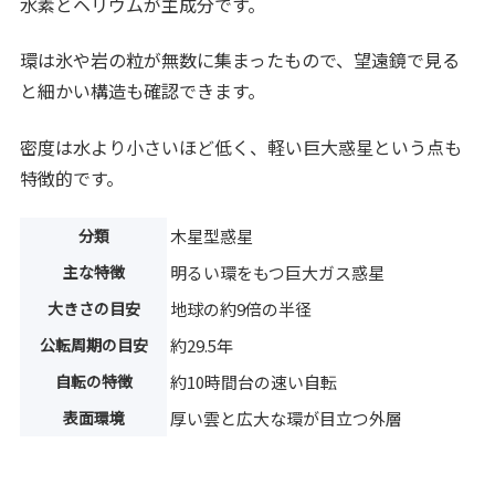
水素とヘリウムが主成分です。
環は氷や岩の粒が無数に集まったもので、望遠鏡で見る
と細かい構造も確認できます。
密度は水より小さいほど低く、軽い巨大惑星という点も
特徴的です。
分類
木星型惑星
主な特徴
明るい環をもつ巨大ガス惑星
大きさの目安
地球の約9倍の半径
公転周期の目安
約29.5年
自転の特徴
約10時間台の速い自転
表面環境
厚い雲と広大な環が目立つ外層