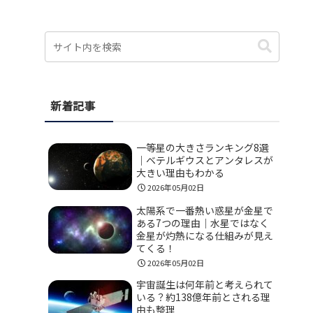
新着記事
一等星の大きさランキング8選
｜ベテルギウスとアンタレスが
大きい理由もわかる
2026年05月02日
太陽系で一番熱い惑星が金星で
ある7つの理由｜水星ではなく
金星が灼熱になる仕組みが見え
てくる！
2026年05月02日
宇宙誕生は何年前と考えられて
いる？約138億年前とされる理
由も整理