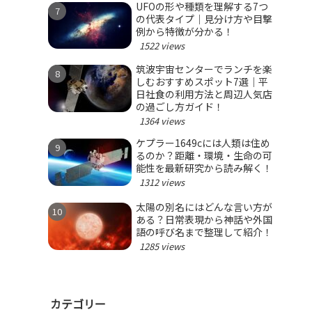
UFOの形や種類を理解する7つ
の代表タイプ｜見分け方や目撃
例から特徴が分かる！
1522 views
筑波宇宙センターでランチを楽
しむおすすめスポット7選｜平
日社食の利用方法と周辺人気店
の過ごし方ガイド！
1364 views
ケプラー1649cには人類は住め
るのか？距離・環境・生命の可
能性を最新研究から読み解く！
1312 views
太陽の別名にはどんな言い方が
ある？日常表現から神話や外国
語の呼び名まで整理して紹介！
1285 views
カテゴリー