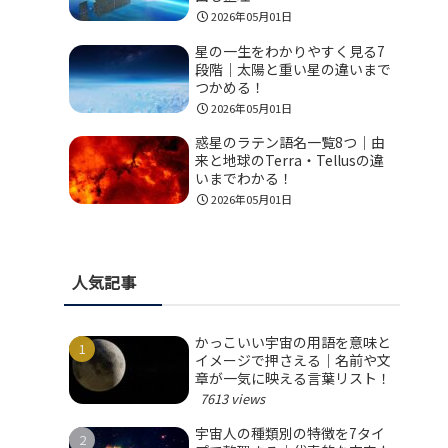
2026年05月01日
星の一生をわかりやすく見る7
段階｜太陽と重い星の違いまで
つかめる！
2026年05月01日
惑星のラテン語名一覧8つ｜由
来と地球のTerra・Tellusの違
いまでわかる！
2026年05月01日
人気記事
かっこいい宇宙の用語を意味と
イメージで押さえる｜名前や文
章が一気に映える言葉リスト！
7613 views
宇宙人の種類別の特徴を7タイ