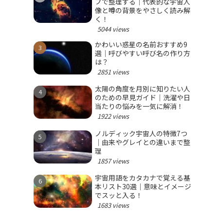
プで整理する｜代表的な宇宙人
像と噂の背景をやさしく読み解
く！
5044 views
かわいい惑星の名前おすすめ9
選｜呼びやすい呼び名の作り方
は？
2851 views
太陽の角度を月別に知りたい人
のための早見ガイド｜洗濯や日
当たりの悩みを一気に解消！
1922 views
ノルディック宇宙人の特徴7つ
｜由来やグレイとの違いまで整
理
1857 views
宇宙用語をカタカナで覚える基
本リスト30選｜意味とイメージ
でスッと入る！
1683 views