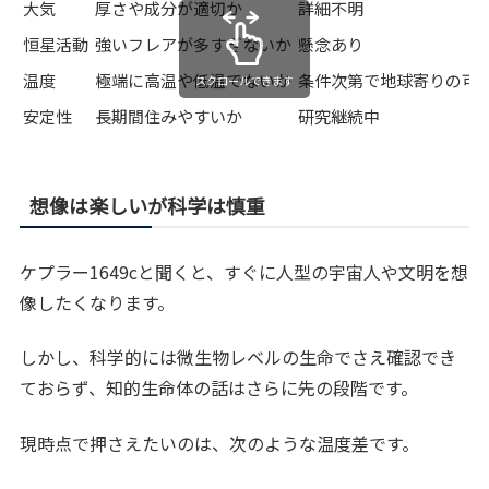
大気
厚さや成分が適切か
詳細不明
恒星活動
強いフレアが多すぎないか
懸念あり
温度
極端に高温や低温でないか
条件次第で地球寄りの可
スクロールできます
安定性
長期間住みやすいか
研究継続中
想像は楽しいが科学は慎重
ケプラー1649cと聞くと、すぐに人型の宇宙人や文明を想
像したくなります。
しかし、科学的には微生物レベルの生命でさえ確認でき
ておらず、知的生命体の話はさらに先の段階です。
現時点で押さえたいのは、次のような温度差です。