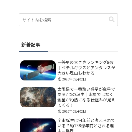
新着記事
一等星の大きさランキング8選
｜ベテルギウスとアンタレスが
大きい理由もわかる
2026年05月02日
太陽系で一番熱い惑星が金星で
ある7つの理由｜水星ではなく
金星が灼熱になる仕組みが見え
てくる！
2026年05月02日
宇宙誕生は何年前と考えられて
いる？約138億年前とされる理
由も整理