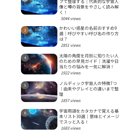
プで整理する｜代表的な宇宙人
像と噂の背景をやさしく読み解
く！
5044 views
かわいい惑星の名前おすすめ9
選｜呼びやすい呼び名の作り方
は？
2851 views
太陽の角度を月別に知りたい人
のための早見ガイド｜洗濯や日
当たりの悩みを一気に解消！
1922 views
ノルディック宇宙人の特徴7つ
｜由来やグレイとの違いまで整
理
1857 views
宇宙用語をカタカナで覚える基
本リスト30選｜意味とイメージ
でスッと入る！
1683 views