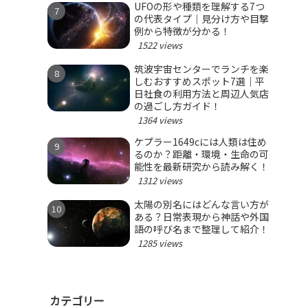
UFOの形や種類を理解する7つ
の代表タイプ｜見分け方や目撃
例から特徴が分かる！
1522 views
筑波宇宙センターでランチを楽
しむおすすめスポット7選｜平
日社食の利用方法と周辺人気店
の過ごし方ガイド！
1364 views
ケプラー1649cには人類は住め
るのか？距離・環境・生命の可
能性を最新研究から読み解く！
1312 views
太陽の別名にはどんな言い方が
ある？日常表現から神話や外国
語の呼び名まで整理して紹介！
1285 views
カテゴリー