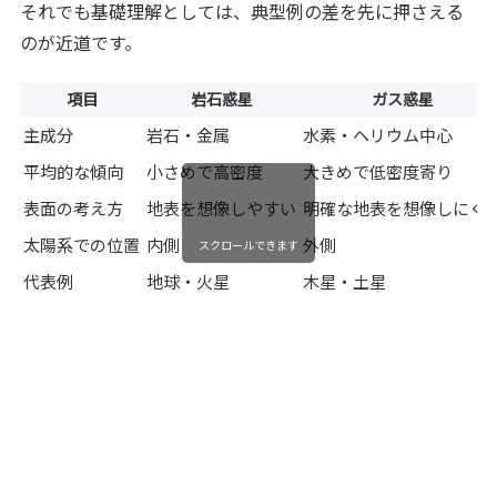
それでも基礎理解としては、典型例の差を先に押さえる
のが近道です。
項目
岩石惑星
ガス惑星
主成分
岩石・金属
水素・ヘリウム中心
平均的な傾向
小さめで高密度
大きめで低密度寄り
表面の考え方
地表を想像しやすい
明確な地表を想像しにく
太陽系での位置
内側
外側
スクロールできます
代表例
地球・火星
木星・土星