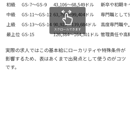
初級
GS-7〜GS-9
43,106〜68,549ドル
新卒や初期キャ
中級
GS-11〜GS-12
63,795〜99,404ドル
専門職として安
上級
GS-13〜GS-14
90,925〜139,684ドル
高度専門職や上
スクロールできます
最上位
GS-15
126,384〜164,301ドル
管理責任や高難
実際の求人ではこの基本給にローカリティや特殊条件が
影響するため、表はあくまで出発点として使うのがコツ
です。